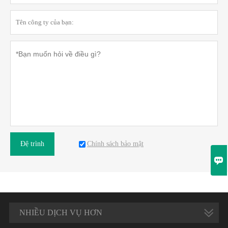
Chính sách bảo mật
Đệ trình

NHIỀU DỊCH VỤ HƠN