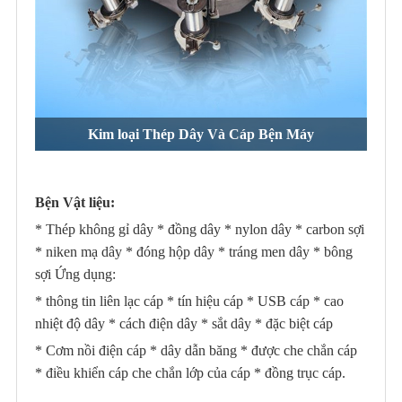
Kim loại Thép Dây Và Cáp Bện Máy
Bện Vật liệu:
* Thép không gỉ dây * đồng dây * nylon dây * carbon sợi
* niken mạ dây * đóng hộp dây * tráng men dây * bông
sợi Ứng dụng:
* thông tin liên lạc cáp * tín hiệu cáp * USB cáp * cao
nhiệt độ dây * cách điện dây * sắt dây * đặc biệt cáp
* Cơm nồi điện cáp * dây dẫn băng * được che chắn cáp
* điều khiển cáp che chắn lớp của cáp * đồng trục cáp.