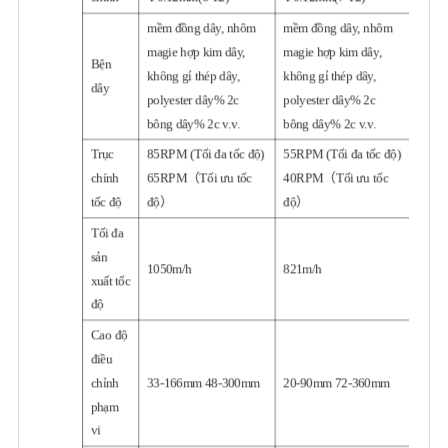
mềm đồng dây, nhôm
mềm đồng dây, nhôm
magie hợp kim dây,
magie hợp kim dây,
Bện
không gỉ thép dây,
không gỉ thép dây,
dây
polyester dây% 2c
polyester dây% 2c
bông dây% 2c v.v.
bông dây% 2c v.v.
Trục
85RPM (Tối đa tốc độ)
55RPM (Tối đa tốc độ)
chính
65RPM（Tối ưu tốc
40RPM（Tối ưu tốc
tốc độ
độ）
độ）
Tối đa
sản
1050m/h
821m/h
xuất tốc
độ
Cao độ
điều
chỉnh
33-166mm 48-300mm
20-90mm 72-360mm
phạm
vi