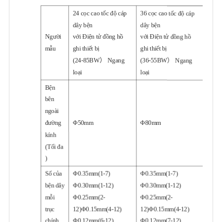
24 cọc cao tốc độ cáp
36 cọc cao tốc độ cáp
dây bện
dây bện
Người
với Điện tử đồng hồ
với Điện tử đồng hồ
mẫu
ghi thiết bị
ghi thiết bị
(24-85BW） Ngang
(36-55BW） Ngang
loại
loại
Bện
bên
ngoài
đường
Φ50mm
Φ80mm
kính
(Tối đa
)
Số của
Φ0.35mm(1-7)
Φ0.35mm(1-7)
bện dây
Φ0.30mm(1-12)
Φ0.30mm(1-12)
mỗi
Φ0.25mm(2-
Φ0.25mm(2-
trục
12)Φ0.15mm(4-12)
12)Φ0.15mm(4-12)
chính
Φ0.12mm(6-12)
Φ0.12mm(7-12)