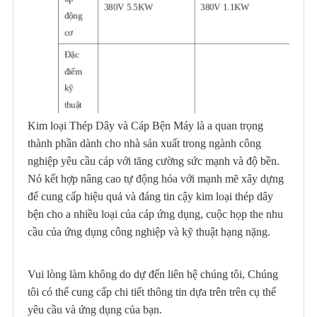
380V 5.5KW
380V 1.1KW
động
cơ
Đặc
điểm
kỹ
thuật
của
100mm*135mm(≈6Kg)
100mm*135mm(≈6Kg)
Kim loại Thép Dây và Cáp Bện Máy là a quan trọng
song
thành phần dành cho nhà sản xuất trong ngành công
song
nghiệp yêu cầu cáp với tăng cường sức mạnh và độ bền.
ren con
Nó kết hợp nâng cao tự động hóa với mạnh mẽ xây dựng
lăn
để cung cấp hiệu quả và đáng tin cậy kim loại thép dây
Take-
bện cho a nhiều loại của cáp ứng dụng, cuộc họp the nhu
up
cầu của ứng dụng công nghiệp và kỹ thuật hạng nặng.
380V 5.5KW
380V 1.1KW
động
cơ
Vui lòng làm không do dự đến liên hệ chúng tôi, Chúng
tôi có thể cung cấp chi tiết thông tin dựa trên trên cụ thể
yêu cầu và ứng dụng của bạn.