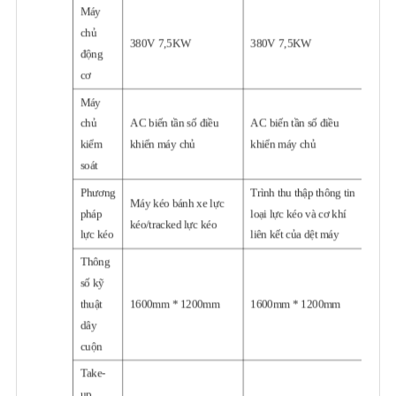
Máy
chủ
380V 7,5KW
380V 7,5KW
động
cơ
Máy
chủ
AC biến tần số điều
AC biến tần số điều
kiểm
khiển máy chủ
khiển máy chủ
soát
Phương
Trình thu thập thông tin
Máy kéo bánh xe lực
pháp
loại lực kéo và cơ khí
kéo/tracked lực kéo
lực kéo
liên kết của dệt máy
Thông
số kỹ
thuật
1600mm * 1200mm
1600mm * 1200mm
dây
cuộn
Take-
up