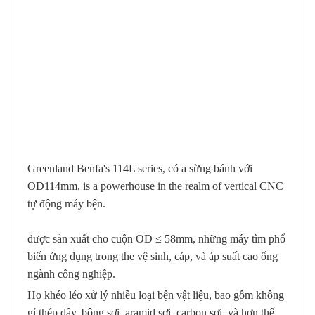
Greenland Benfa's 114L series, có a sừng bánh với
OD114mm, is a powerhouse in the realm of vertical CNC
tự động máy bện.
được sản xuất cho cuộn OD ≤ 58mm, những máy tìm phổ
biến ứng dụng trong the vệ sinh, cáp, và áp suất cao ống
ngành công nghiệp.
Họ khéo léo xử lý nhiều loại bện vật liệu, bao gồm không
gỉ thép dây, bông sợi, aramid sợi, carbon sợi, và hơn thế