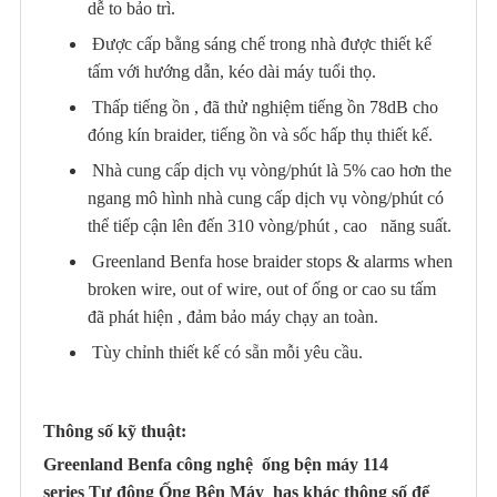
dễ to bảo trì.
Được cấp bằng sáng chế trong nhà được thiết kế
tấm với hướng dẫn, kéo dài máy tuổi thọ.
Thấp tiếng ồn , đã thử nghiệm tiếng ồn 78dB cho
đóng kín braider, tiếng ồn và sốc hấp thụ thiết kế.
Nhà cung cấp dịch vụ vòng/phút là 5% cao hơn the
ngang mô hình nhà cung cấp dịch vụ vòng/phút có
thể tiếp cận lên đến 310 vòng/phút , cao năng suất.
Greenland Benfa hose braider stops & alarms when
broken wire, out of wire, out of ống or cao su tấm
đã phát hiện , đảm bảo máy chạy an toàn.
Tùy chỉnh thiết kế có ​​sẵn mỗi yêu cầu.
Thông số kỹ thuật:
Greenland Benfa
công nghệ
ống bện máy 114
series
Tự động Ống Bện Máy
has khác thông số để