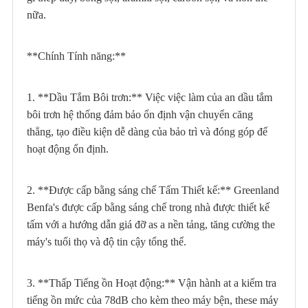
nữa.
**Chính Tính năng:**
1. **Dầu Tắm Bôi trơn:** Việc việc làm của an dầu tắm
bôi trơn hệ thống đảm bảo ổn định vận chuyển căng
thẳng, tạo điều kiện dễ dàng của bảo trì và đóng góp để
hoạt động ổn định.
2. **Được cấp bằng sáng chế Tấm Thiết kế:** Greenland
Benfa's được cấp bằng sáng chế trong nhà được thiết kế
tấm với a hướng dẫn giá đỡ as a nền tảng, tăng cường the
máy's tuổi thọ và độ tin cậy tổng thể.
3. **Thấp Tiếng ồn Hoạt động:** Vận hành at a kiểm tra
tiếng ồn mức của 78dB cho kèm theo máy bện, these máy