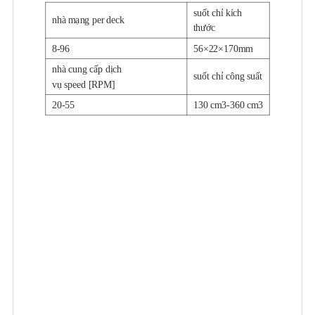
suốt chỉ kích
nhà mạng per deck
thước
8-96
56×22×170mm
nhà cung cấp dịch
suốt chỉ công suất
vụ speed [RPM]
20-55
130 cm3-360 cm3