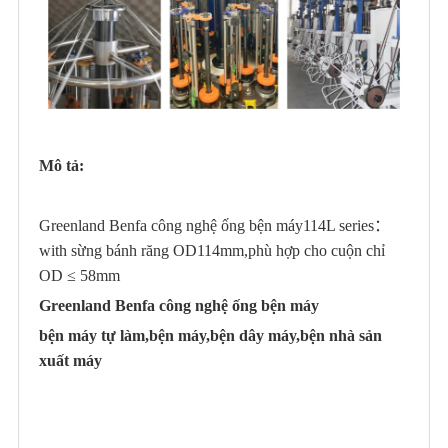
cơ
khí
29
0,4
BFB36L-
biến
36
vòng/phút
1,5KW
—
114DⅡ
tốc
(tối đa)
5.0
độ ổ
đĩa
cơ
khí
20
0,4
BFB48L-
biến
Mô tả:
48
vòng/phút
2.2KW
—
114AF
tốc
(tối đa)
5.0
độ ổ
đĩa
Greenland Benfa công nghệ ống bện máy
114L series：
cơ
khí
with sừng bánh răng OD114mm,phù hợp cho cuộn chỉ
20
0,4
BFB48L-
biến
48
vòng/phút
2.2KW
—
OD ≤ 58mm
114B
tốc
(tối đa)
5.0
độ ổ
Greenland Benfa công nghệ ống bện máy
đĩa
bện máy tự làm,bện máy,bện dây máy,bện nhà sản
điện
20
tử
0,4
xuất máy
BFB48L-
48
vòng/phút
2.2KW
0,55KW
tham
—
114CF
(tối đa)
số
5.0
bộ