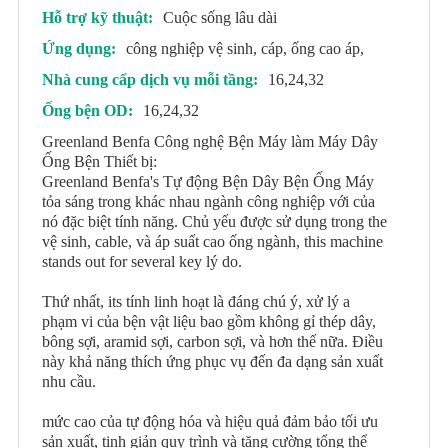
Hỗ trợ kỹ thuật:
Cuộc sống lâu dài
Ứng dụng:
công nghiệp vệ sinh, cáp, ống cao áp,
Nhà cung cấp dịch vụ mỗi tầng:
16,24,32
Ống bện OD:
16,24,32
Greenland Benfa Công nghệ Bện Máy làm Máy Dây
Ống Bện Thiết bị:
Greenland Benfa's Tự động Bện Dây Bện Ống Máy
tỏa sáng trong khác nhau ngành công nghiệp với của
nó đặc biệt tính năng. Chủ yếu được sử dụng trong the
vệ sinh, cable, và áp suất cao ống ngành, this machine
stands out for several key lý do.
Thứ nhất, its tính linh hoạt là đáng chú ý, xử lý a
phạm vi của bện vật liệu bao gồm không gỉ thép dây,
bông sợi, aramid sợi, carbon sợi, và hơn thế nữa. Điều
này khả năng thích ứng phục vụ đến đa dạng sản xuất
nhu cầu.
mức cao của tự động hóa và hiệu quả đảm bảo tối ưu
sản xuất, tinh giản quy trình và tăng cường tổng thể