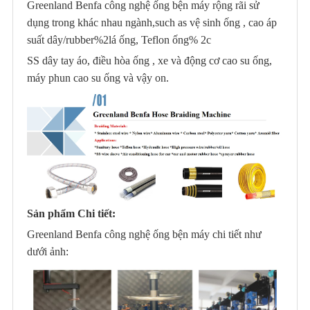
Greenland Benfa công nghệ ống bện máy rộng rãi sử
36
vòng/phút
1,5KW
—
114BⅡI
tốc
(tối đa)
5.0
dụng trong khác nhau ngành,such as vệ sinh ống , cao áp
độ ổ
đĩa
suất dây/rubber%2lá ống, Teflon ống% 2c
điện
SS dây tay áo, điều hòa ống , xe và động cơ cao su ống,
29
tử
0,4
BFB36L-
36
vòng/phút
1,5KW
0,55KW
tham
—
máy phun cao su ống và vậy on.
114C
(tối đa)
số
5.0
bộ
điện
29
tử
0,4
BFB36L-
36
vòng/phút
1,5KW
0,55KW
tham
—
114CF
(tối đa)
số
5.0
bộ
cơ
khí
29
0,4
BFB36L-
biến
36
vòng/phút
2.2KW
—
114D
tốc
Sản phẩm Chi tiết:
(tối đa)
5.0
độ ổ
Greenland Benfa công nghệ ống bện máy chi tiết như
đĩa
cơ
dưới ảnh:
khí
29
0,4
BFB36L-
biến
36
vòng/phút
1,5KW
—
114DI
tốc
(tối đa)
5.0
độ ổ
đĩa